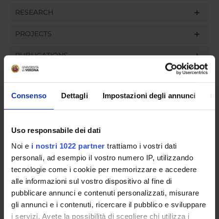
RESEARCH
PROJECTS
PUBLICATIONS
ASSIGNMENTS
Consenso
Dettagli
Impostazioni degli annunci
In
ORGANIZZAZIONE
Uso responsabile dei dati
Noi e
i nostri 1022 partner
trattiamo i vostri dati
COMMITTEES
personali, ad esempio il vostro numero IP, utilizzando
tecnologie come i cookie per memorizzare e accedere
GOVERNANCE
alle informazioni sul vostro dispositivo al fine di
pubblicare annunci e contenuti personalizzati, misurare
UFFICI E STRUTTURE DI SERVIZIO
gli annunci e i contenuti, ricercare il pubblico e sviluppare
SERVIZI DI SEGRETERIA STUDENTI
i servizi. Avete la possibilità di scegliere chi utilizza i