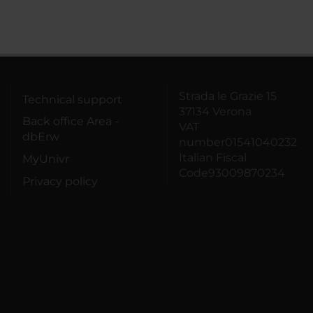
Strada le Grazie 15
Technical support
37134 Verona
Back office Area -
VAT
dbErw
number01541040232
Italian Fiscal
MyUnivr
Code93009870234
Privacy policy