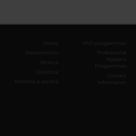
Home
PhD programmes
Dipartimento
Professional
Master's
Ricerca
Programmes
Didattica
Contact
Territorio e società
information