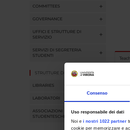
COMMITTEES
GOVERNANCE
UFFICI E STRUTTURE DI
SERVIZIO
SERVIZI DI SEGRETERIA
STUDENTI
Teac
STRUTTURE DEL DIPARTIMENTO
MOD
LIBRARIES
Modules
Consenso
Click o
LABORATORI
ASSOCIAZIONI
Uso responsabile dei dati
STUDENTESCHE
Noi e
i nostri 1022 partner
t
cookie per memorizzare e acce