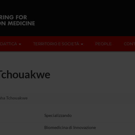
IDATTICA
TERRITORIO E SOCIETÀ
PEOPLE
CONT
 Tchouakwe
gaha Tchouakwe
Specializzando
Biomedicina di Innovazione