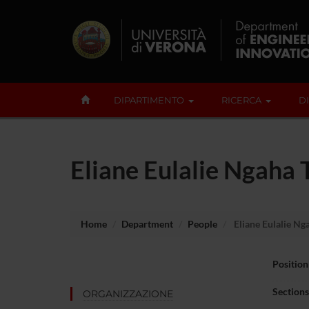
DIPARTIMENTO
RICERCA
D
Eliane Eulalie Ngaha
Home
Department
People
Eliane Eulalie N
Position
Sections
ORGANIZZAZIONE