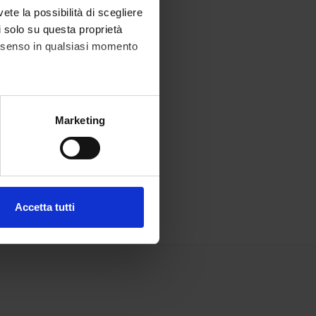
vete la possibilità di scegliere
li solo su questa proprietà
consenso in qualsiasi momento
alche metro,
Marketing
e specifiche (impronte
ezione dettagli
. Puoi
Accetta tutti
l media e per analizzare il
ostri partner che si occupano
azioni che hai fornito loro o