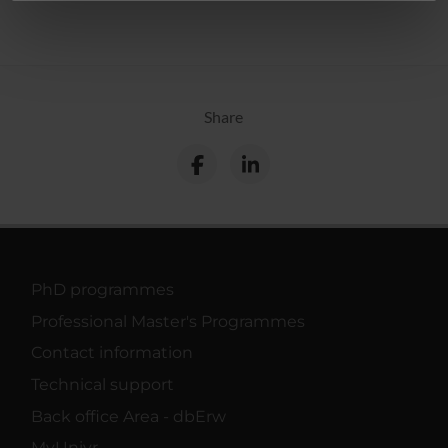
informazioni sul modo in cui utilizzi il nostro sito con i
nostri partner che si occupano di analisi dei dati web,
pubblicità e social media, i quali potrebbero combinarle
con altre informazioni che hai fornito loro o che hanno
raccolto dal tuo utilizzo dei loro servizi.
Share
PhD programmes
Professional Master's Programmes
Contact information
Technical support
Back office Area - dbErw
MyUnivr