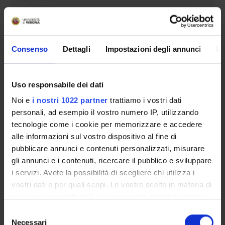
MEMBERS
Andrea Favaro
Consenso
Dettagli
Impostazioni degli annunci
In
Member
Riccardo Muradore
Member
Uso responsabile dei dati
Noi e
i nostri 1022 partner
trattiamo i vostri dati
personali, ad esempio il vostro numero IP, utilizzando
RECORDS AND DOCUMENTS
tecnologie come i cookie per memorizzare e accedere
alle informazioni sul vostro dispositivo al fine di
pubblicare annunci e contenuti personalizzati, misurare
gli annunci e i contenuti, ricercare il pubblico e sviluppare
i servizi. Avete la possibilità di scegliere chi utilizza i
ORGANIZZAZIONE
vostri dati e per quali scopi. Le vostre scelte in materia di
COMMITTEES
privacy sono applicabili solo su questa proprietà digitale
in cui avete effettuato le vostre scelte. È possibile
Selezione
GOVERNANCE
modificare o revocare il proprio consenso in qualsiasi
Necessari
del