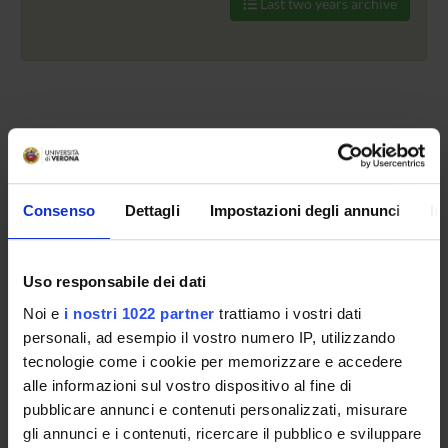
Last two years archive
TITLE
Medical Systems Engineering (MSE) lab.: opportunità e video
Consenso
Dettagli
Impostazioni degli annunci
In
Costituzione della IEEE Student Branch di Verona
Tot 2 Events
Uso responsabile dei dati
Noi e
i nostri 1022 partner
trattiamo i vostri dati
personali, ad esempio il vostro numero IP, utilizzando
ORGANIZZAZIONE
tecnologie come i cookie per memorizzare e accedere
alle informazioni sul vostro dispositivo al fine di
COMMITTEES
pubblicare annunci e contenuti personalizzati, misurare
gli annunci e i contenuti, ricercare il pubblico e sviluppare
GOVERNANCE