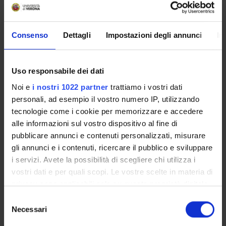
Consenso
Dettagli
Impostazioni degli annunci
In
ORGANIZZAZIONE
COMMITTEES
Uso responsabile dei dati
GOVERNANCE
Noi e
i nostri 1022 partner
trattiamo i vostri dati
personali, ad esempio il vostro numero IP, utilizzando
UFFICI E STRUTTURE DI SERVIZIO
tecnologie come i cookie per memorizzare e accedere
alle informazioni sul vostro dispositivo al fine di
SERVIZI DI SEGRETERIA STUDENTI
pubblicare annunci e contenuti personalizzati, misurare
gli annunci e i contenuti, ricercare il pubblico e sviluppare
STRUTTURE DEL DIPARTIMENTO
i servizi. Avete la possibilità di scegliere chi utilizza i
vostri dati e per quali scopi. Le vostre scelte in materia di
LIBRARIES
privacy sono applicabili solo su questa proprietà digitale
LABORATORI
in cui avete effettuato le vostre scelte. È possibile
Selezione
modificare o revocare il proprio consenso in qualsiasi
Necessari
del
ASSOCIAZIONI STUDENTESCHE
momento dalla Dichiarazione sui cookie o facendo clic
consenso