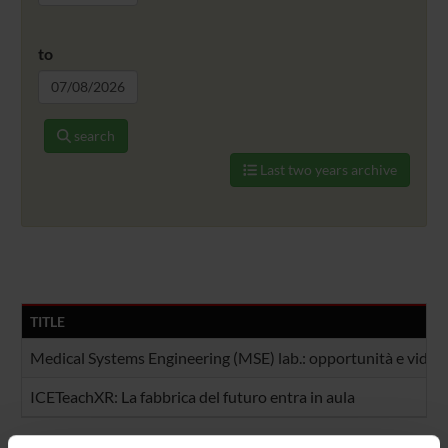
to
search
Last two years archive
TITLE
Medical Systems Engineering (MSE) lab.: opportunità e video
ICETeachXR: La fabbrica del futuro entra in aula
Tot 2 Events