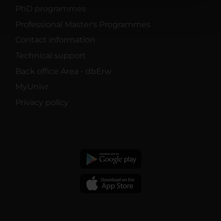
nostri partner che si occupano di analisi dei dati web,
PhD programmes
pubblicità e social media, i quali potrebbero combinarle
Professional Master's Programmes
con altre informazioni che hai fornito loro o che hanno
raccolto dal tuo utilizzo dei loro servizi.
Contact information
Technical support
Back office Area - dbErw
MyUnivr
Privacy policy