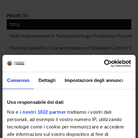
PROJECTS
TITLE
Yield Improvement in Nanotechnology Production Process of 
Manufacturability Characterization of Standard Cells for D
FOUNDING NUMBERS
YEAR
NUMBER
Consenso
Dettagli
Impostazioni degli annunci
In
2007
1
2006
1
Uso responsabile dei dati
Noi e
i nostri 1022 partner
trattiamo i vostri dati
personali, ad esempio il vostro numero IP, utilizzando
tecnologie come i cookie per memorizzare e accedere
Contacts
alle informazioni sul vostro dispositivo al fine di
People