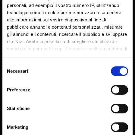
personali, ad esempio il vostro numero IP, utilizzando
MyUnivr
tecnologie come i cookie per memorizzare e accedere
Privacy policy
alle informazioni sul vostro dispositivo al fine di
pubblicare annunci e contenuti personalizzati, misurare
gli annunci e i contenuti, ricercare il pubblico e sviluppare
i servizi. Avete la possibilità di scegliere chi utilizza i
vostri dati e per quali scopi. Le vostre scelte in materia di
privacy sono applicabili solo su questa proprietà digitale
in cui avete effettuato le vostre scelte. È possibile
Selezione
modificare o revocare il proprio consenso in qualsiasi
Necessari
del
momento dalla Dichiarazione sui cookie o facendo clic
consenso
sull'icona di attivazione della privacy.
Preferenze
Con il tuo consenso, vorremmo anche:
raccogliere informazioni sulla tua posizione
Statistiche
geografica, con un'approssimazione di qualche
© 2026 | Verona University
metro,
Marketing
Identificare il tuo dispositivo, scansionandolo