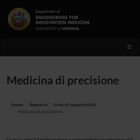
Toggl
Medicina di precisione
Home
Research
Area of responsibility
Medicina di precisione
Questa area intende portare a compimento un percorso già