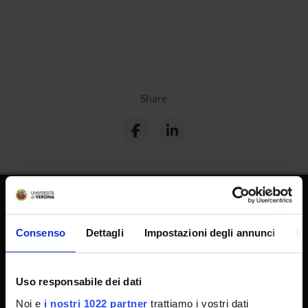
Share
PhD programmes
Consenso
Dettagli
Impostazioni degli annunci
In
Professional Master's Programmes
Contact information
Technical support
Uso responsabile dei dati
Back office Area - dbErw
Noi e
i nostri 1022 partner
trattiamo i vostri dati