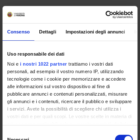
Home
Didattica
Seminari
Non è stato trovato alcun seminario relativo
Consenso
Dettagli
Impostazioni degli annunci
In
all'insegnamento Strumentazione biomedicale.
Uso responsabile dei dati
OFFERTA FORMATIVA
Noi e
i nostri 1022 partner
trattiamo i vostri dati
personali, ad esempio il vostro numero IP, utilizzando
CORSI DI STUDIO
tecnologie come i cookie per memorizzare e accedere
alle informazioni sul vostro dispositivo al fine di
Contatti
pubblicare annunci e contenuti personalizzati, misurare
gli annunci e i contenuti, ricercare il pubblico e sviluppare
Persone
i servizi. Avete la possibilità di scegliere chi utilizza i
Luoghi
vostri dati e per quali scopi. Le vostre scelte in materia di
Calendario
privacy sono applicabili solo su questa proprietà digitale
in cui avete effettuato le vostre scelte. È possibile
Selezione
modificare o revocare il proprio consenso in qualsiasi
Necessari