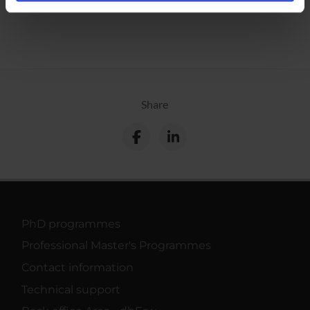
analizzare il nostro traffico. Condividiamo inoltre
informazioni sul modo in cui utilizzi il nostro sito con i
nostri partner che si occupano di analisi dei dati web,
pubblicità e social media, i quali potrebbero combinarle
con altre informazioni che hai fornito loro o che hanno
raccolto dal tuo utilizzo dei loro servizi.
Share
PhD programmes
Professional Master's Programmes
Contact information
Technical support