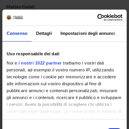
Matteo Gelati
Technical-administrative staff
Giuseppe Lippi
Full Professor
Consenso
Dettagli
Impostazioni degli annunci
In
Martina Montagnana
Gian Luca Salvagno
Uso responsabile dei dati
Full Professor
Noi e
i nostri 1022 partner
trattiamo i vostri dati
personali, ad esempio il vostro numero IP, utilizzando
tecnologie come i cookie per memorizzare e accedere
RESEARCH AREAS INVOLVED IN THE PROJECT
alle informazioni sul vostro dispositivo al fine di
Biochemical Research Methods (DBT)
pubblicare annunci e contenuti personalizzati, misurare
gli annunci e i contenuti, ricercare il pubblico e sviluppare
Biochemical Research Methods (DSVR)
i servizi. Avete la possibilità di scegliere chi utilizza i
vostri dati e per quali scopi. Le vostre scelte in materia di
privacy sono applicabili solo su questa proprietà digitale
in cui avete effettuato le vostre scelte. È possibile
Selezione