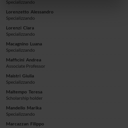
informazioni sul modo in cui utilizzi il nostro sito con i
Specializzando
nostri partner che si occupano di analisi dei dati web,
Lorenzetto Alessandro
pubblicità e social media, i quali potrebbero combinarle
Specializzando
con altre informazioni che hai fornito loro o che hanno
Lorenzi Clara
raccolto dal tuo utilizzo dei loro servizi.
Specializzando
Macagnino Luana
Specializzando
Mafficini Andrea
Associate Professor
Maistri Giulia
Specializzando
Maltempo Teresa
Scholarship holder
Mandello Marika
Specializzando
Marcazzan Filippo