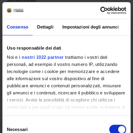
Khoory Janin
Specializzando
Krampera Mauro
Consenso
Dettagli
Impostazioni degli annunci
In
Full Professor
Lago Elisa
Uso responsabile dei dati
Specializzando
Noi e
i nostri 1022 partner
trattiamo i vostri dati
Lanceni Matteo
personali, ad esempio il vostro numero IP, utilizzando
Specializzando
tecnologie come i cookie per memorizzare e accedere
Landi Lucia
alle informazioni sul vostro dispositivo al fine di
Specializzando
pubblicare annunci e contenuti personalizzati, misurare
Laoula Safae
gli annunci e i contenuti, ricercare il pubblico e sviluppare
Scholarship holder
i servizi. Avete la possibilità di scegliere chi utilizza i
vostri dati e per quali scopi. Le vostre scelte in materia di
Lawlor Rita Teresa
privacy sono applicabili solo su questa proprietà digitale
Full Professor
in cui avete effettuato le vostre scelte. È possibile
Selezione
Leandri Martina
modificare o revocare il proprio consenso in qualsiasi
Necessari
del
Specializzando