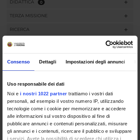
DIDATTICA
0
TERZA MISSIONE
RICERCA
PROGETTI
INCARICHI
Consenso
Dettagli
Impostazioni degli annunci
In
Uso responsabile dei dati
ORGANIZZAZIONE
Noi e
i nostri 1022 partner
trattiamo i vostri dati
personali, ad esempio il vostro numero IP, utilizzando
COMMISSIONI
tecnologie come i cookie per memorizzare e accedere
alle informazioni sul vostro dispositivo al fine di
GOVERNANCE
pubblicare annunci e contenuti personalizzati, misurare
gli annunci e i contenuti, ricercare il pubblico e sviluppare
UFFICI E STRUTTURE DI SERVIZIO
i servizi. Avete la possibilità di scegliere chi utilizza i