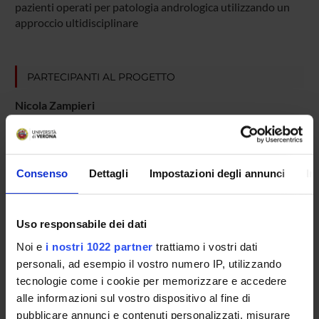
pazienti operati per patologia andrologica utilizzando un
approccio ultidisciplinare
PARTECIPANTI AL PROGETTO
Nicola Zampieri
Professore associato
Consenso
Dettagli
Impostazioni degli annunci
In
AREE DI RICERCA COINVOLTE DAL PROGETTO
Medicina rigenerativa funzionale e personalizzata
Medicina rigenerativa funzionale e personalizzata
Uso responsabile dei dati
Noi e
i nostri 1022 partner
trattiamo i vostri dati
personali, ad esempio il vostro numero IP, utilizzando
SEZIONI
tecnologie come i cookie per memorizzare e accedere
alle informazioni sul vostro dispositivo al fine di
Biomedicina di Innovazione
pubblicare annunci e contenuti personalizzati, misurare