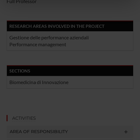
Full Professor
nostri partner che si occupano di analisi dei dati web,
pubblicità e social media, i quali potrebbero combinarle
con altre informazioni che hai fornito loro o che hanno
raccolto dal tuo utilizzo dei loro servizi.
RESEARCH AREAS INVOLVED IN THE PROJECT
Gestione delle performance aziendali
Performance management
SECTIONS
Biomedicina di Innovazione
ACTIVITIES
AREA OF RESPONSIBILITY