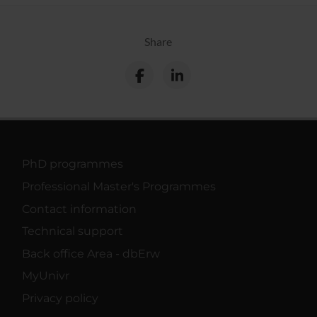
Share
PhD programmes
Professional Master's Programmes
Contact information
Technical support
Back office Area - dbErw
MyUnivr
Privacy policy