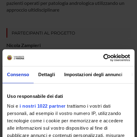
pazienti operati per patologia andrologica utilizzando un
approccio ultidisciplinare
PARTECIPANTI AL PROGETTO
Nicola Zampieri
Professore associato
Consenso
Dettagli
Impostazioni degli annunci
In
AREE DI RICERCA COINVOLTE DAL PROGETTO
Medicina rigenerativa funzionale e personalizzata
Medicina rigenerativa funzionale e personalizzata
Uso responsabile dei dati
Noi e
i nostri 1022 partner
trattiamo i vostri dati
personali, ad esempio il vostro numero IP, utilizzando
SEZIONI
tecnologie come i cookie per memorizzare e accedere
alle informazioni sul vostro dispositivo al fine di
Biomedicina di Innovazione
pubblicare annunci e contenuti personalizzati, misurare