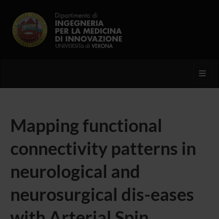
Toggl
Mapping functional
connectivity patterns in
neurological and
neurosurgical dis-eases
with Arterial Spin