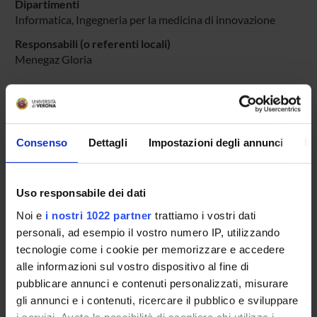
Dipartimenti
Informatica
, Ingegneria per la medicina di innovazione
Responsabili (o referenti locali)
Menegaz Gloria
PARTECIPANTI AL PROGETTO
Consenso
Dettagli
Impostazioni degli annunci
In
Ilaria Boscolo Galazzo
Ricercatore a tempo determinato
Uso responsabile dei dati
Gloria Menegaz
Professore ordinario
Noi e
i nostri 1022 partner
trattiamo i vostri dati
personali, ad esempio il vostro numero IP, utilizzando
Silvia Francesca Storti
tecnologie come i cookie per memorizzare e accedere
Professore associato
alle informazioni sul vostro dispositivo al fine di
pubblicare annunci e contenuti personalizzati, misurare
gli annunci e i contenuti, ricercare il pubblico e sviluppare
AREE DI RICERCA COINVOLTE DAL PROGETTO