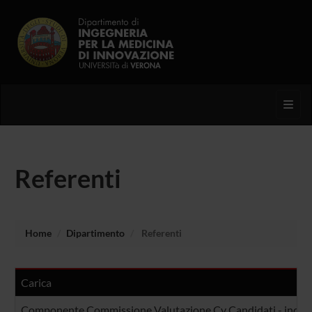
Toggl
Referenti
Home
Dipartimento
Referenti
Carica
Componente Commissione Valutazione Cv Candidati - incarich