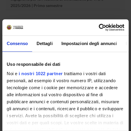
2025/2026 | Primo semestre
dal 19/06/25 al 31/08/25
Consenso
Dettagli
Impostazioni degli annunci
In
Referente
Caterina Vantini
Pagina Web
Uso responsabile dei dati
https://www.univr.it/it/concorsi/incarichi-
Noi e
i nostri 1022 partner
trattiamo i vostri dati
didattici/professori-a-contratto/0/14785
personali, ad esempio il vostro numero IP, utilizzando
Dipartimento
tecnologie come i cookie per memorizzare e accedere
Ingegneria per la medicina di innovazione
alle informazioni sul vostro dispositivo al fine di
pubblicare annunci e contenuti personalizzati, misurare
gli annunci e i contenuti, ricercare il pubblico e sviluppare
i servizi. Avete la possibilità di scegliere chi utilizza i
vostri dati e per quali scopi. Le vostre scelte in materia di
ORGANIZZAZIONE
privacy sono applicabili solo su questa proprietà digitale