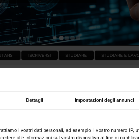
1
2
3
4
NTARSI
ISCRIVERSI
STUDIARE
STUDIARE E LAV
Dettagli
Impostazioni degli annunci
HIGHLIGHTS
A
rattiamo i vostri dati personali, ad esempio il vostro numero IP, 
OFFERTA FORMATIVA
Ni
dere alle informazioni sul vostro dispositivo al fine di pubblica