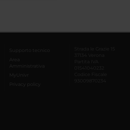
Strada le Grazie 15
Supporto tecnico
37134 Verona
Area
Partita IVA
Amministrativa
01541040232
Codice Fiscale
MyUnivr
93009870234
Privacy policy