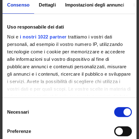
TERZA MISSIONE
Consenso
Dettagli
Impostazioni degli annunci
In
RICERCA
Uso responsabile dei dati
PROGETTI
Noi e
i nostri 1022 partner
trattiamo i vostri dati
PUBBLICAZIONI
personali, ad esempio il vostro numero IP, utilizzando
tecnologie come i cookie per memorizzare e accedere
INCARICHI
alle informazioni sul vostro dispositivo al fine di
pubblicare annunci e contenuti personalizzati, misurare
gli annunci e i contenuti, ricercare il pubblico e sviluppare
i servizi. Avete la possibilità di scegliere chi utilizza i
vostri dati e per quali scopi. Le vostre scelte in materia di
ORGANIZZAZIONE
privacy sono applicabili solo su questa proprietà digitale
COMMISSIONI
in cui avete effettuato le vostre scelte. È possibile
Selezione
modificare o revocare il proprio consenso in qualsiasi
Necessari
del
GOVERNANCE
momento dalla Dichiarazione sui cookie o facendo clic
consenso
sull'icona di attivazione della privacy.
UFFICI E STRUTTURE DI SERVIZIO
Preferenze