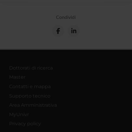
raccolto dal tuo utilizzo dei loro servizi.
Condividi
Dottorati di ricerca
Master
Contatti e mappa
Supporto tecnico
Area Amministrativa
MyUnivr
Privacy policy