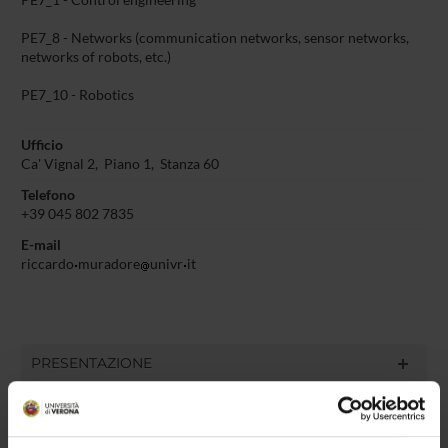
PE7_1 - Control engineering
PE7_8 - Networks (communication networks, sensor networks,
networks of robots, etc.)
PE7_10 - Robotics
Ufficio
Ca' Vignal 2, Piano 1, Stanza 60
Telefono
+39 045 802 7835
E-mail
riccardo
muradore
univr
it
PRESENTAZIONE
DIDATTICA
5