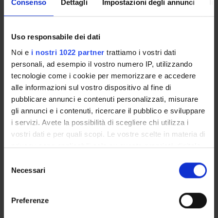
THIRD MISSION
Consenso
Dettagli
Impostazioni degli annunci
In
RESEARCH
Uso responsabile dei dati
PROJECTS
Noi e
i nostri 1022 partner
trattiamo i vostri dati
personali, ad esempio il vostro numero IP, utilizzando
PUBLICATIONS
tecnologie come i cookie per memorizzare e accedere
ASSIGNMENTS
alle informazioni sul vostro dispositivo al fine di
pubblicare annunci e contenuti personalizzati, misurare
gli annunci e i contenuti, ricercare il pubblico e sviluppare
i servizi. Avete la possibilità di scegliere chi utilizza i
vostri dati e per quali scopi. Le vostre scelte in materia di
ORGANIZZAZIONE
privacy sono applicabili solo su questa proprietà digitale
in cui avete effettuato le vostre scelte. È possibile
Selezione
COMMITTEES
modificare o revocare il proprio consenso in qualsiasi
Necessari
del
momento dalla Dichiarazione sui cookie o facendo clic
GOVERNANCE
consenso
sull'icona di attivazione della privacy.
Preferenze
UFFICI E STRUTTURE DI SERVIZIO
Con il tuo consenso, vorremmo anche: