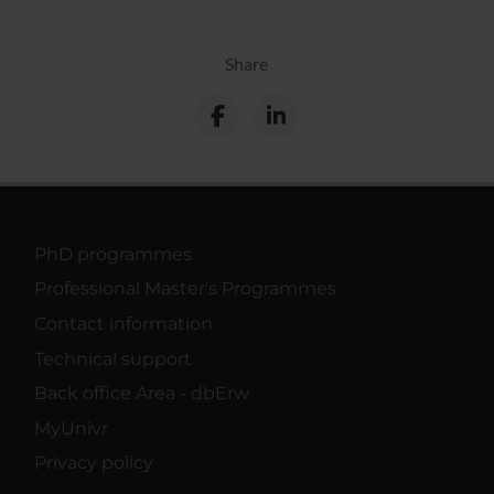
raccolto dal tuo utilizzo dei loro servizi.
Share
PhD programmes
Professional Master's Programmes
Contact information
Technical support
Back office Area - dbErw
MyUnivr
Privacy policy