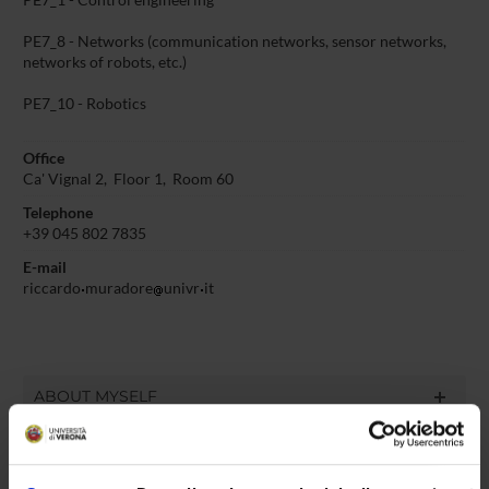
PE7_1 - Control engineering
PE7_8 - Networks (communication networks, sensor networks,
networks of robots, etc.)
PE7_10 - Robotics
Office
Ca' Vignal 2, Floor 1, Room 60
Telephone
+39 045 802 7835
E-mail
riccardo
muradore
univr
it
ABOUT MYSELF
TEACHING
5