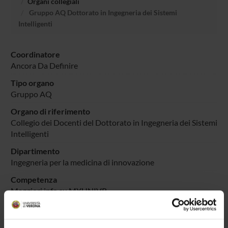
Organi collegiali
Gruppo AQ Dottorato in Ingegneria dei Sistemi
Intelligenti
Coordinatore
Ancora Da Definire
Tipo organo
Gruppo AQ
Organo di riferimento
Collegio dei Docenti del Dottorato in Ingegneria dei Sistemi
Intelligenti
Dipartimento
Ingegneria per la medicina di innovazione
Competenza
Maggiori info su MYUNIVR