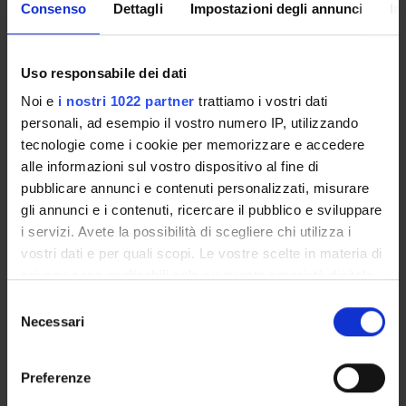
Consenso
Dettagli
Impostazioni degli annunci
In
SEDUTE E VERBALI
Uso responsabile dei dati
Noi e
i nostri 1022 partner
trattiamo i vostri dati
personali, ad esempio il vostro numero IP, utilizzando
ORGANIZZAZIONE
tecnologie come i cookie per memorizzare e accedere
alle informazioni sul vostro dispositivo al fine di
COMMISSIONI
pubblicare annunci e contenuti personalizzati, misurare
gli annunci e i contenuti, ricercare il pubblico e sviluppare
GOVERNANCE
i servizi. Avete la possibilità di scegliere chi utilizza i
vostri dati e per quali scopi. Le vostre scelte in materia di
UFFICI E STRUTTURE DI SERVIZIO
privacy sono applicabili solo su questa proprietà digitale
SERVIZI DI SEGRETERIA STUDENTI
in cui avete effettuato le vostre scelte. È possibile
Selezione
modificare o revocare il proprio consenso in qualsiasi
Necessari
del
STRUTTURE DEL DIPARTIMENTO
momento dalla Dichiarazione sui cookie o facendo clic
consenso
sull'icona di attivazione della privacy.
Preferenze
BIBLIOTECHE
Con il tuo consenso, vorremmo anche: