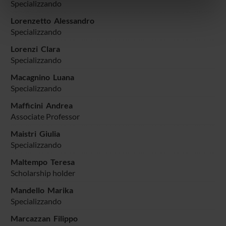
informazioni sul modo in cui utilizzi il nostro sito con i
Specializzando
nostri partner che si occupano di analisi dei dati web,
Lorenzetto Alessandro
pubblicità e social media, i quali potrebbero combinarle
Specializzando
con altre informazioni che hai fornito loro o che hanno
Lorenzi Clara
raccolto dal tuo utilizzo dei loro servizi.
Specializzando
Macagnino Luana
Specializzando
Mafficini Andrea
Associate Professor
Maistri Giulia
Specializzando
Maltempo Teresa
Scholarship holder
Mandello Marika
Specializzando
Marcazzan Filippo