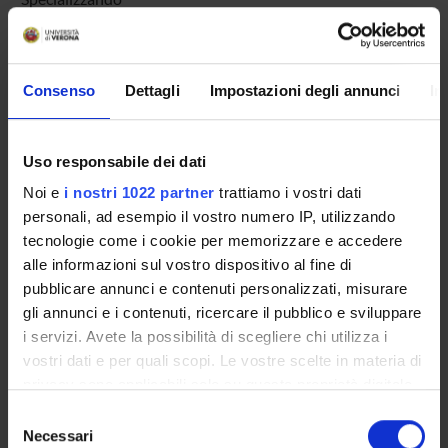
Khoory Janin
Specializzando
Krampera Mauro
Consenso
Dettagli
Impostazioni degli annunci
In
Full Professor
Lago Elisa
Uso responsabile dei dati
Specializzando
Noi e
i nostri 1022 partner
trattiamo i vostri dati
Lanceni Matteo
personali, ad esempio il vostro numero IP, utilizzando
Specializzando
tecnologie come i cookie per memorizzare e accedere
Landi Lucia
alle informazioni sul vostro dispositivo al fine di
Specializzando
pubblicare annunci e contenuti personalizzati, misurare
Laoula Safae
gli annunci e i contenuti, ricercare il pubblico e sviluppare
Scholarship holder
i servizi. Avete la possibilità di scegliere chi utilizza i
vostri dati e per quali scopi. Le vostre scelte in materia di
Lawlor Rita Teresa
privacy sono applicabili solo su questa proprietà digitale
Full Professor
in cui avete effettuato le vostre scelte. È possibile
Selezione
Leandri Martina
modificare o revocare il proprio consenso in qualsiasi
Necessari
del
Specializzando