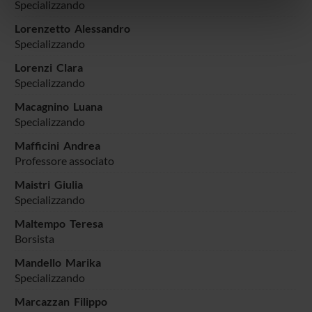
informazioni sul modo in cui utilizzi il nostro sito con i
Specializzando
nostri partner che si occupano di analisi dei dati web,
Lorenzetto Alessandro
pubblicità e social media, i quali potrebbero combinarle
Specializzando
con altre informazioni che hai fornito loro o che hanno
Lorenzi Clara
raccolto dal tuo utilizzo dei loro servizi.
Specializzando
Macagnino Luana
Specializzando
Mafficini Andrea
Professore associato
Maistri Giulia
Specializzando
Maltempo Teresa
Borsista
Mandello Marika
Specializzando
Marcazzan Filippo