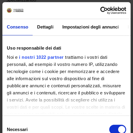
Khoory Janin
Specializzando
Krampera Mauro
Consenso
Dettagli
Impostazioni degli annunci
In
Professore ordinario
Lago Elisa
Uso responsabile dei dati
Specializzando
Noi e
i nostri 1022 partner
trattiamo i vostri dati
Lanceni Matteo
personali, ad esempio il vostro numero IP, utilizzando
Specializzando
tecnologie come i cookie per memorizzare e accedere
Landi Lucia
alle informazioni sul vostro dispositivo al fine di
Specializzando
pubblicare annunci e contenuti personalizzati, misurare
Laoula Safae
gli annunci e i contenuti, ricercare il pubblico e sviluppare
Borsista
i servizi. Avete la possibilità di scegliere chi utilizza i
vostri dati e per quali scopi. Le vostre scelte in materia di
Lawlor Rita Teresa
privacy sono applicabili solo su questa proprietà digitale
Professore ordinario
in cui avete effettuato le vostre scelte. È possibile
Selezione
Leandri Martina
modificare o revocare il proprio consenso in qualsiasi
Necessari
del
Specializzando