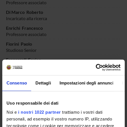
Professore associato
Di Marco Roberto
Incaricato alla ricerca
Enrichi Francesco
Professore associato
Fiorini Paolo
Studioso Senior
Fraccaroli Enrico
Assegnista
Fummi Franco
Professore ordinario
Consenso
Dettagli
Impostazioni degli annunci
In
Giachetti Andrea
Professore ordinario
Uso responsabile dei dati
Lora Michele
Noi e
i nostri 1022 partner
trattiamo i vostri dati
Ricercatore a tempo determinato
personali, ad esempio il vostro numero IP, utilizzando
Maris Bogdan Mihai
tecnologie come i cookie per memorizzare e accedere