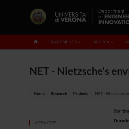
DIPARTIMENTO
RICERCA
D
NET - Nietzsche's en
Home
Research
Projects
NET - Nietzsche's 
Startin
Durati
ACTIVITIES