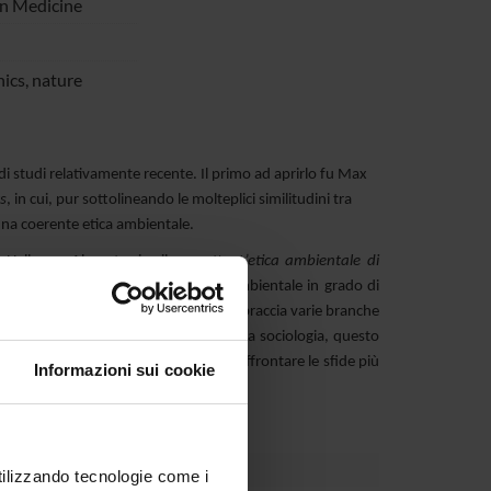
on Medicine
hics, nature
 di studi relativamente recente. Il primo ad aprirlo fu Max
s
, in cui, pur sottolineando le molteplici similitudini tra
una coerente etica ambientale.
i Hallman. Al contrario, il progetto
L’etica ambientale di
tzsche si possa costruire un’etica ambientale in grado di
 interdisciplinare che da una parte abbraccia varie branche
 differenti discipline, tra cui soprattutto la sociologia, questo
ovo paradigma di sostenibilità per affrontare le sfide più
Informazioni sui cookie
utilizzando tecnologie come i