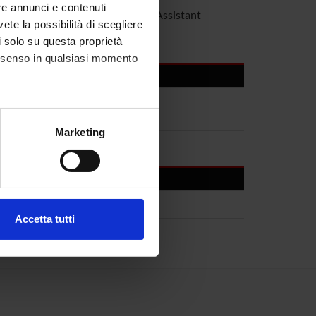
re annunci e contenuti
angone
Teaching Assistant
vete la possibilità di scegliere
li solo su questa proprietà
consenso in qualsiasi momento
alche metro,
Marketing
e specifiche (impronte
ezione dettagli
. Puoi
Accetta tutti
l media e per analizzare il
ostri partner che si occupano
azioni che hai fornito loro o