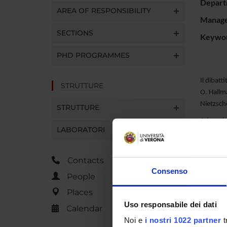
Depart
AREA OF RESPONSIBILITY
Manager
SECTIONS
Keywo
PHD PROGRAMMES
Il dibatt
STRUTTURE
O. Hallm
Nietzsche
STRUTTURE
Ad oggi,
LABORATORI
Nietzsch
orientare
della fil
Contacts
progetto
Consenso
People
urgenti 
Places
Uso responsabile dei dati
Calendar
PROJ
Noi e
i nostri 1022 partner
t