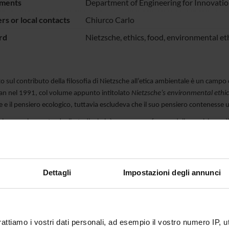
ments
Department of Engineering for Innovati
s or local contacts
Chiurco Carlo
rd
Nietzsche, ethics, food, environmental et
ito sul contributo della filosofia di Nietzsche all’etica ambientale è un campo
an nel 1991, col volume appunto intitolato
Nietzsche’s environmental ethic
 e il pensiero ecologico, tuttavia escludeva che il suo pensiero contenesse 
 la maggior parte degli studiosi si è espressa a favore della posizione d
e
ha l’ambizione di dimostrare per la prima volta come dal pensiero di Nie
 il nostro agire quotidiano in armonia con la natura. Utilizzando un metodo
osofia, quali storia della filosofia, etica e filosofia della scienza, e dall’altra
 mira a dimostrare come l’etica ambientale di Nietzsche possa definire un nu
Dettagli
Impostazioni degli annunci
del nostro tempo.
ECT PARTICIPANTS
rattiamo i vostri dati personali, ad esempio il vostro numero IP, 