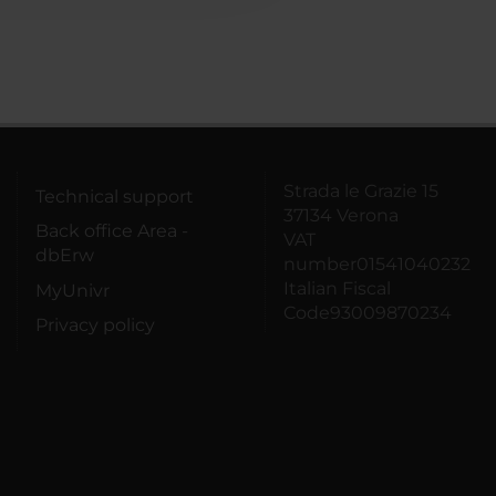
Strada le Grazie 15
Technical support
37134 Verona
Back office Area -
VAT
dbErw
number01541040232
Italian Fiscal
MyUnivr
Code93009870234
Privacy policy