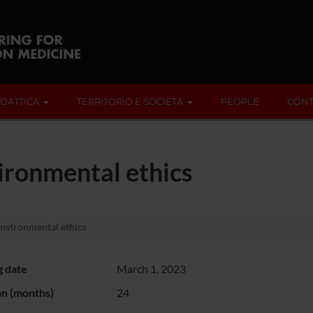
IDATTICA
TERRITORIO E SOCIETÀ
PEOPLE
CONT
vironmental ethics
environmental ethics
g date
March 1, 2023
on (months)
24