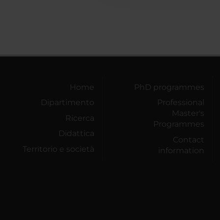
Home
PhD programmes
Dipartimento
Professional
Master's
Ricerca
Programmes
Didattica
Contact
Territorio e società
information