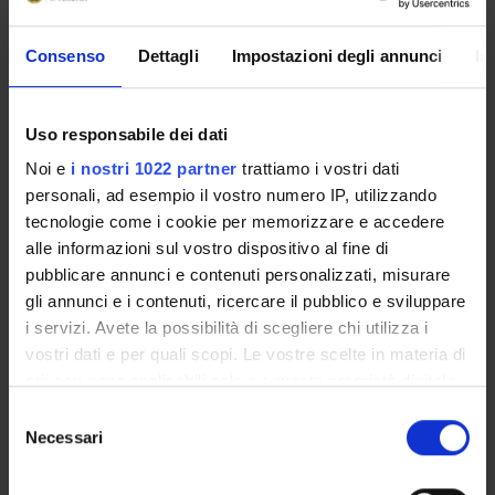
Consenso
Dettagli
Impostazioni degli annunci
In
Importo complessivo: 82.525,00 €
Uso responsabile dei dati
SPONSORS:
Noi e
i nostri 1022 partner
trattiamo i vostri dati
Istituto Zooprofilattico Sperimentale della Lombardia e
personali, ad esempio il vostro numero IP, utilizzando
dell'Emilia Romagna "Bruno Ubertini"
tecnologie come i cookie per memorizzare e accedere
Funds:
assigned and managed by the department
alle informazioni sul vostro dispositivo al fine di
pubblicare annunci e contenuti personalizzati, misurare
gli annunci e i contenuti, ricercare il pubblico e sviluppare
i servizi. Avete la possibilità di scegliere chi utilizza i
PROJECT PARTICIPANTS
vostri dati e per quali scopi. Le vostre scelte in materia di
Alessia Farinazzo
privacy sono applicabili solo su questa proprietà digitale
in cui avete effettuato le vostre scelte. È possibile
Selezione
Elisa Fasoli
modificare o revocare il proprio consenso in qualsiasi
Necessari
del
Matteo Gelati
momento dalla Dichiarazione sui cookie o facendo clic
consenso
Technical-administrative staff
sull'icona di attivazione della privacy.