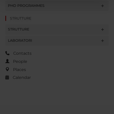
pubblicità e social media, i quali potrebbero combinarle
PHD PROGRAMMES
con altre informazioni che hai fornito loro o che hanno
raccolto dal tuo utilizzo dei loro servizi.
STRUTTURE
STRUTTURE
LABORATORI
Contacts
People
Places
Calendar