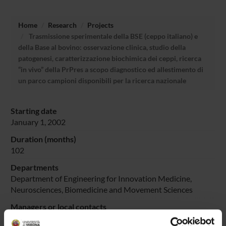
Home
Research
Projects
Trasmissione sperimentale della BSE (ceppo italiano) e
della Base al bovino: osservazione clinica, studio della
patogenesi, caratterizzazione biochimica dei ceppi, ricerca
“in vivo” della PrPres a scopo diagnostico ed allestimento di
un parco campioni disponibili per la ricerca nazionale
Starting date
January 1, 2002
Duration (months)
102
Departments
Department of Engineering for Innovation Medicine,
Neurosciences, Biomedicine and Movement Sciences
Managers or local contacts
Monaco Salvatore