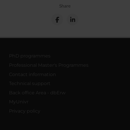
Share
PhD programmes
Professional Master's Programmes
Contact information
Technical support
Back office Area - dbErw
MyUnivr
Privacy policy