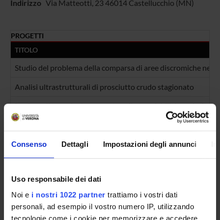
Indirizzo
Via Matteotti, 23 46014 Castellucchio (MN)
PROGETTI
TITOLO
Studio del problema della comparsa di aree discromiche nel p
Analisi ultrastrutturali di prosciutto crudo stagionato
Impiego di tecnologie avanzate nella tracciabilità e valorizzazi
NUMERO FINANZIAMENTI
ANNO
NUMERO
Consenso
Dettagli
Impostazioni degli annunci
In
2008
3
Uso responsabile dei dati
Noi e
i nostri 1022 partner
trattiamo i vostri dati
personali, ad esempio il vostro numero IP, utilizzando
Contatti
tecnologie come i cookie per memorizzare e accedere