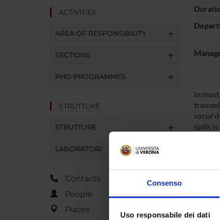
Durati
ACTIVITIES
Depart
AREA OF RESPONSIBILITY
Manager
SECTIONS
PHD PROGRAMMES
In most 
transmi
STRUTTURE
social d
spills i
STRUTTURE
harsh e
dependa
LABORATORI
concern
and bioc
Contacts
heterog
Consenso
devices 
People
particu
Places
context 
Uso responsabile dei dati