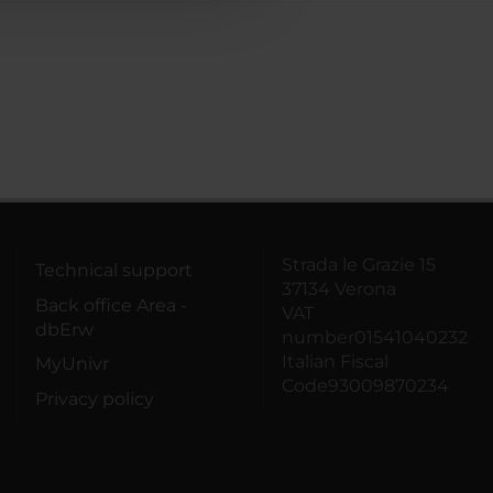
Strada le Grazie 15
Technical support
37134 Verona
Back office Area -
VAT
dbErw
number01541040232
Italian Fiscal
MyUnivr
Code93009870234
Privacy policy