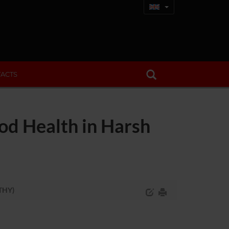
ACTS
od Health in Harsh
LTHY)