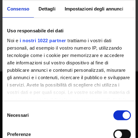
Consenso
Dettagli
Impostazioni degli annunci
In
Uso responsabile dei dati
Condividi
Noi e
i nostri 1022 partner
trattiamo i vostri dati
personali, ad esempio il vostro numero IP, utilizzando
tecnologie come i cookie per memorizzare e accedere
alle informazioni sul vostro dispositivo al fine di
pubblicare annunci e contenuti personalizzati, misurare
gli annunci e i contenuti, ricercare il pubblico e sviluppare
i servizi. Avete la possibilità di scegliere chi utilizza i
Dottorati di ricerca
vostri dati e per quali scopi. Le vostre scelte in materia di
privacy sono applicabili solo su questa proprietà digitale
Master
in cui avete effettuato le vostre scelte. È possibile
Selezione
Contatti e mappa
modificare o revocare il proprio consenso in qualsiasi
Necessari
del
Supporto tecnico
momento dalla Dichiarazione sui cookie o facendo clic
consenso
Area Amministrativa
sull'icona di attivazione della privacy.
Preferenze