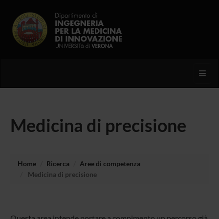
Toggl
Medicina di precisione
Home
Ricerca
Aree di competenza
Medicina di precisione
Questa area intende portare a compimento un percorso già