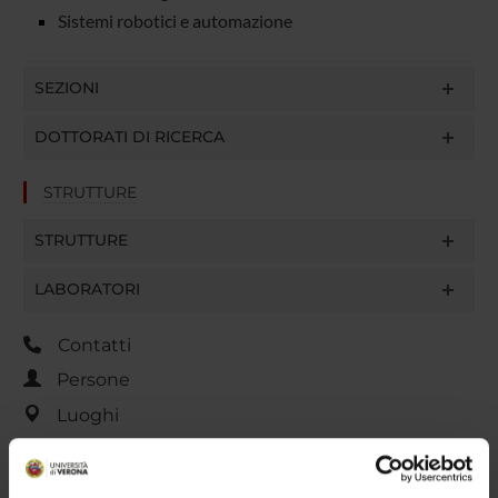
Sistemi robotici e automazione
SEZIONI
DOTTORATI DI RICERCA
STRUTTURE
STRUTTURE
LABORATORI
Contatti
Persone
Luoghi
Calendario