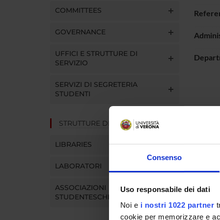
COMMITTEES
Refere
GOVERNANCE
Adminis
UFFICI E STRUTTURE DI
Depart
SERVIZIO
SERVIZI DI SEGRETERIA
STUDENTI
Mem
STRUTTURE DEL DIPARTIMENTO
LIBRARIES
Consenso
Andrea 
LABORATORI
Tesinat 
ASSOCIAZIONI
Uso responsabile dei dati
STUDENTESCHE
Noi e
i nostri 1022 partner
t
cookie per memorizzare e acce