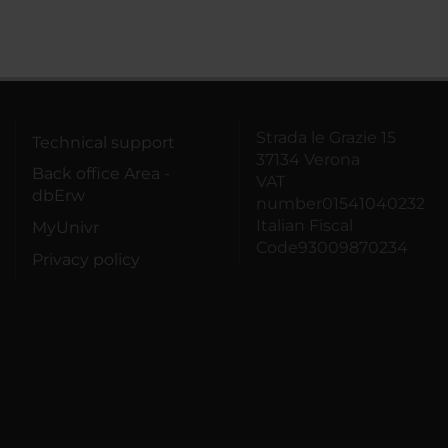
Strada le Grazie 15
Technical support
37134 Verona
Back office Area -
VAT
dbErw
number01541040232
Italian Fiscal
MyUnivr
Code93009870234
Privacy policy