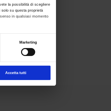
vete la possibilità di scegliere
li solo su questa proprietà
consenso in qualsiasi momento
alche metro,
Marketing
e specifiche (impronte
ezione dettagli
. Puoi
Accetta tutti
l media e per analizzare il
ostri partner che si occupano
azioni che hai fornito loro o