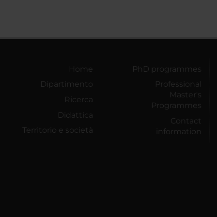
Home
PhD programmes
Dipartimento
Professional
Master's
Ricerca
Programmes
Didattica
Contact
Territorio e società
information