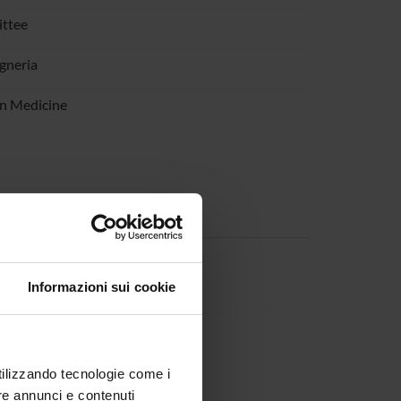
ittee
egneria
on Medicine
Informazioni sui cookie
 Muradore
Chair
 Setti
utilizzando tecnologie come i
re annunci e contenuti