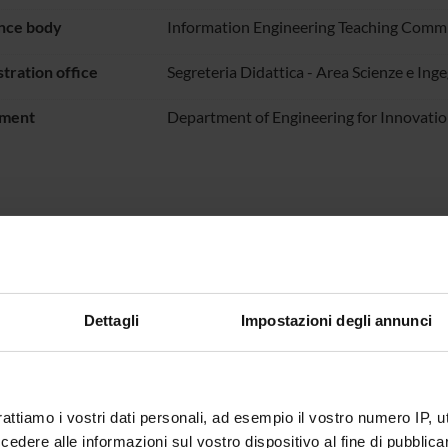
nce body
Information Engineering Teaching Comm
tration office
Segreteria Didattica - Area Scienze e Ing
ment
Department of Engineering for Innovati
Records and documents
bers
Dettagli
Impostazioni degli annunci
Calanca
Riccardo
Melese Mehari
Francesco
rattiamo i vostri dati personali, ad esempio il vostro numero IP, 
dere alle informazioni sul vostro dispositivo al fine di pubblica