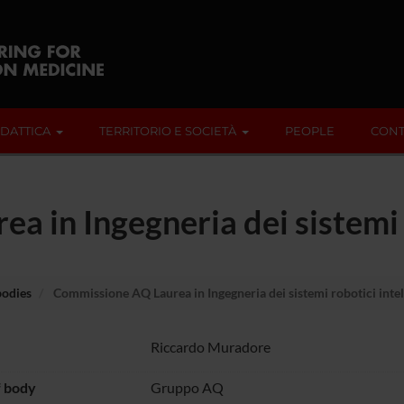
IDATTICA
TERRITORIO E SOCIETÀ
PEOPLE
CONT
 in Ingegneria dei sistemi r
bodies
Commissione AQ Laurea in Ingegneria dei sistemi robotici intel
Riccardo Muradore
f body
Gruppo AQ