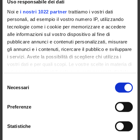
Uso responsabile dei dati
INCARICHI
Noi e
i nostri 1022 partner
trattiamo i vostri dati
personali, ad esempio il vostro numero IP, utilizzando
tecnologie come i cookie per memorizzare e accedere
alle informazioni sul vostro dispositivo al fine di
ORGANIZZAZIONE
pubblicare annunci e contenuti personalizzati, misurare
gli annunci e i contenuti, ricercare il pubblico e sviluppare
COMMISSIONI
i servizi. Avete la possibilità di scegliere chi utilizza i
vostri dati e per quali scopi. Le vostre scelte in materia di
GOVERNANCE
privacy sono applicabili solo su questa proprietà digitale
in cui avete effettuato le vostre scelte. È possibile
UFFICI E STRUTTURE DI SERVIZIO
Selezione
modificare o revocare il proprio consenso in qualsiasi
Necessari
del
SERVIZI DI SEGRETERIA STUDENTI
momento dalla Dichiarazione sui cookie o facendo clic
consenso
sull'icona di attivazione della privacy.
Preferenze
STRUTTURE DEL DIPARTIMENTO
Con il tuo consenso, vorremmo anche:
BIBLIOTECHE
raccogliere informazioni sulla tua posizione
Statistiche
geografica, con un'approssimazione di qualche
LABORATORI