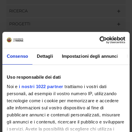
RICERCA
PROGETTI
INCARICHI
Consenso
Dettagli
Impostazioni degli annunci
In
ORGANIZZAZIONE
Uso responsabile dei dati
COMMISSIONI
Noi e
i nostri 1022 partner
trattiamo i vostri dati
personali, ad esempio il vostro numero IP, utilizzando
GOVERNANCE
tecnologie come i cookie per memorizzare e accedere
UFFICI E STRUTTURE DI SERVIZIO
alle informazioni sul vostro dispositivo al fine di
pubblicare annunci e contenuti personalizzati, misurare
SERVIZI DI SEGRETERIA STUDENTI
gli annunci e i contenuti, ricercare il pubblico e sviluppare
i servizi. Avete la possibilità di scegliere chi utilizza i