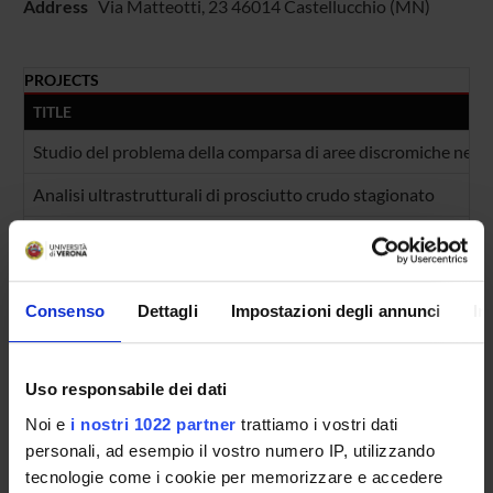
Address
Via Matteotti, 23 46014 Castellucchio (MN)
PROJECTS
TITLE
Studio del problema della comparsa di aree discromiche nel p
Analisi ultrastrutturali di prosciutto crudo stagionato
Impiego di tecnologie avanzate nella tracciabilità e valorizzazi
FOUNDING NUMBERS
Consenso
Dettagli
Impostazioni degli annunci
In
YEAR
NUMBER
2008
3
Uso responsabile dei dati
Noi e
i nostri 1022 partner
trattiamo i vostri dati
personali, ad esempio il vostro numero IP, utilizzando
tecnologie come i cookie per memorizzare e accedere
Contacts