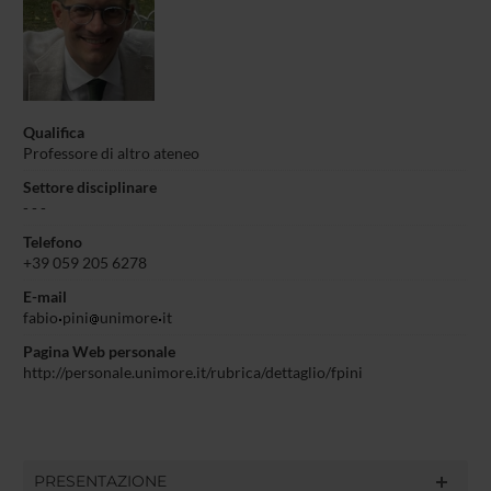
Qualifica
Professore di altro ateneo
Settore disciplinare
- - -
Telefono
+39 059 205 6278
E-mail
fabio
pini
unimore
it
Pagina Web personale
http://personale.unimore.it/rubrica/dettaglio/fpini
PRESENTAZIONE