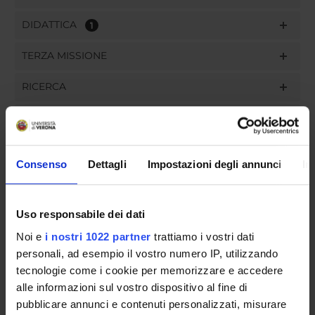
DIDATTICA
1
TERZA MISSIONE
RICERCA
PROGETTI
INCARICHI
Consenso
Dettagli
Impostazioni degli annunci
In
Uso responsabile dei dati
ORGANIZZAZIONE
Noi e
i nostri 1022 partner
trattiamo i vostri dati
personali, ad esempio il vostro numero IP, utilizzando
COMMISSIONI
tecnologie come i cookie per memorizzare e accedere
GOVERNANCE
alle informazioni sul vostro dispositivo al fine di
pubblicare annunci e contenuti personalizzati, misurare