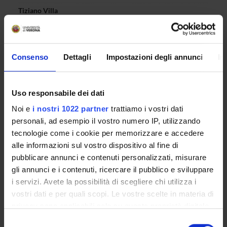
Tiziano Villa
Temporary Professor (Department Computer Science)
Marco Cristani
Full Professor
Consenso
Dettagli
Impostazioni degli annunci
In
Enrico Fraccaroli
Research Scholarship Holders
Marco Panato
Uso responsabile dei dati
Spin-off staff
Noi e
i nostri 1022 partner
trattiamo i vostri dati
personali, ad esempio il vostro numero IP, utilizzando
tecnologie come i cookie per memorizzare e accedere
RESEARCH INTERESTS
alle informazioni sul vostro dispositivo al fine di
pubblicare annunci e contenuti personalizzati, misurare
PROJECTS
gli annunci e i contenuti, ricercare il pubblico e sviluppare
LABORATORIES AND RESEARCH CENTRES
i servizi. Avete la possibilità di scegliere chi utilizza i
vostri dati e per quali scopi. Le vostre scelte in materia di
privacy sono applicabili solo su questa proprietà digitale
in cui avete effettuato le vostre scelte. È possibile
Selezione