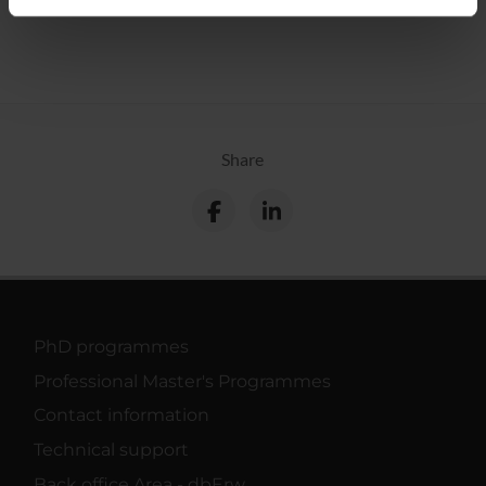
informazioni sul modo in cui utilizzi il nostro sito con i
nostri partner che si occupano di analisi dei dati web,
pubblicità e social media, i quali potrebbero combinarle
con altre informazioni che hai fornito loro o che hanno
raccolto dal tuo utilizzo dei loro servizi.
Share
PhD programmes
Professional Master's Programmes
Contact information
Technical support
Back office Area - dbErw