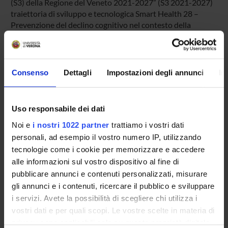
(S3) della Regione del Veneto 2021-2027” (S3 2021-2027)
traiettoria di sviluppo e tecnologica Smart Health 28 –
Prevenzione del declino cognitivo nel contesto della
missione strategica Space Economy con tecnologia
abilitante Intelligenza Artificiale stimolando la
partecipazione di altre realtà imprenditoriali del territorio
ma anche a livello inter-regionale e nazionale, attraverso
Consenso
Dettagli
Impostazioni degli annunci
In
l’ev
Enti o Aziende Partner
Uso responsabile dei dati
EB NEURO S.p.a.
Noi e
i nostri 1022 partner
trattiamo i vostri dati
Aree scientifiche coinvolte
personali, ad esempio il vostro numero IP, utilizzando
AREA MIN. 09 - Ingegneria industriale e dell'informazione
tecnologie come i cookie per memorizzare e accedere
Categoria prevalente
alle informazioni sul vostro dispositivo al fine di
Organizzazione di iniziative di valorizzazione,
pubblicare annunci e contenuti personalizzati, misurare
consultazione e condivisione della ricerca: Organizzazione
gli annunci e i contenuti, ricercare il pubblico e sviluppare
di iniziative di valorizzazione, consultazione e condivisione
i servizi. Avete la possibilità di scegliere chi utilizza i
della ricerca
vostri dati e per quali scopi. Le vostre scelte in materia di
privacy sono applicabili solo su questa proprietà digitale