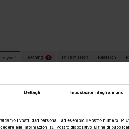
Teaching
Third mission
Research
P
t myself
0
ulum
CV Eng
(pdf, en, 156 KB, 08/11/22)
CV Ita
(pdf, it, 155 KB, 08/11/22)
Dettagli
Impostazioni degli annunci
di Ricerca post lauream dal titolo: “DISEGNO E SVILUPPO CLI
AMENTO DELLA INSONNIA CRONICA"
abile scientifico: dott.ssa Elena ANTELMI
rattiamo i vostri dati personali, ad esempio il vostro numero IP, 
dere alle informazioni sul vostro dispositivo al fine di pubblica