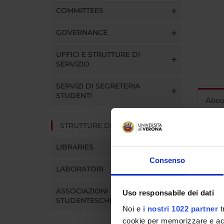
COMMITTEES
GOVERNANCE
UFFICI E STRUTTURE DI
SERVIZIO
SERVIZI DI SEGRETERIA
STUDENTI
Abou
STRUTTURE DEL DIPARTIMENTO
Curric
LIBRARIES
Consenso
LABORATORI
Borsa 
ASSOCIAZIONI
Uso responsabile dei dati
TRATT
STUDENTESCHE
Respons
Noi e
i nostri 1022 partner
t
cookie per memorizzare e acce