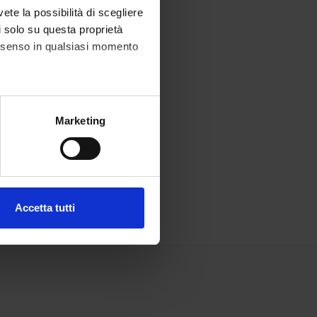
vete la possibilità di scegliere
li solo su questa proprietà
consenso in qualsiasi momento
alche metro,
Marketing
e specifiche (impronte
ezione dettagli
. Puoi
Accetta tutti
l media e per analizzare il
ostri partner che si occupano
azioni che hai fornito loro o