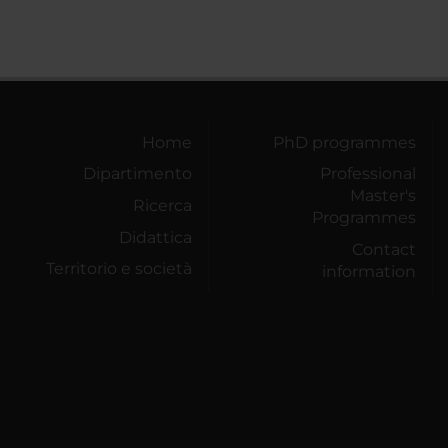
Home
PhD programmes
Dipartimento
Professional
Master's
Ricerca
Programmes
Didattica
Contact
Territorio e società
information