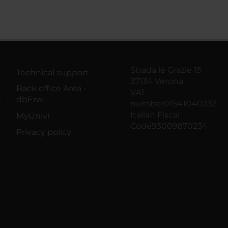
Strada le Grazie 15
Technical support
37134 Verona
Back office Area -
VAT
dbErw
number01541040232
Italian Fiscal
MyUnivr
Code93009870234
Privacy policy