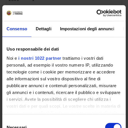
Consenso
Dettagli
Impostazioni degli annunci
In
Contacts
People
Places
Uso responsabile dei dati
Calendar
Noi e
i nostri 1022 partner
trattiamo i vostri dati
personali, ad esempio il vostro numero IP, utilizzando
tecnologie come i cookie per memorizzare e accedere
alle informazioni sul vostro dispositivo al fine di
pubblicare annunci e contenuti personalizzati, misurare
gli annunci e i contenuti, ricercare il pubblico e sviluppare
i servizi. Avete la possibilità di scegliere chi utilizza i
Share
vostri dati e per quali scopi. Le vostre scelte in materia di
privacy sono applicabili solo su questa proprietà digitale
in cui avete effettuato le vostre scelte. È possibile
Selezione
modificare o revocare il proprio consenso in qualsiasi
Necessari