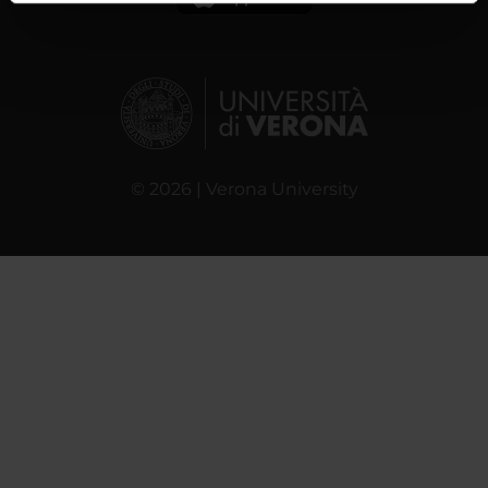
informazioni sul modo in cui utilizzi il nostro sito con i
nostri partner che si occupano di analisi dei dati web,
pubblicità e social media, i quali potrebbero combinarle
con altre informazioni che hai fornito loro o che hanno
raccolto dal tuo utilizzo dei loro servizi.
© 2026 | Verona University