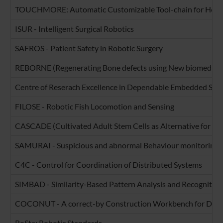
TOUCHMORE: Automatic Customizable Tool-chain for Heter
ISUR - Intelligent Surgical Robotics
SAFROS - Patient Safety in Robotic Surgery
REBORNE (Regenerating Bone defects using New biomedical
Centre of Reserach Excellence in Dependable Embedded Sy
FILOSE - Robotic Fish Locomotion and Sensing
CASCADE (Cultivated Adult Stem Cells as Alternative for Da
SAMURAI - Suspicious and abnormal Behaviour monitoring us
C4C - Control for Coordination of Distributed Systems
SIMBAD - Similarity-Based Pattern Analysis and Recognition
COCONUT - A correct-by Construction Workbench for Desig
RoSta: Robotic Standards