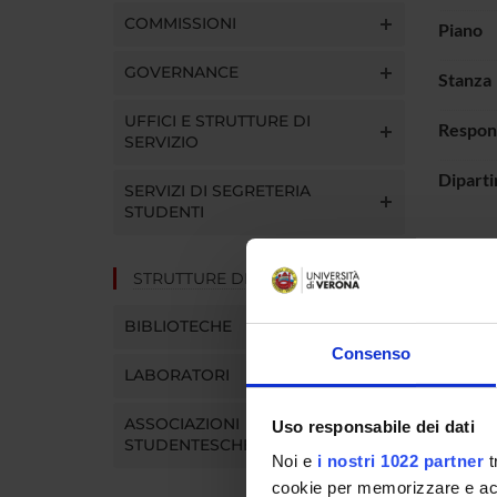
COMMISSIONI
Piano
GOVERNANCE
Stanza
UFFICI E STRUTTURE DI
Respon
SERVIZIO
Dipart
SERVIZI DI SEGRETERIA
STUDENTI
STRUTTURE DEL DIPARTIMENTO
The act
BIBLIOTECHE
Consenso
LUOG
LABORATORI
ASSOCIAZIONI
Uso responsabile dei dati
STUDENTESCHE
Noi e
i nostri 1022 partner
t
cookie per memorizzare e acce