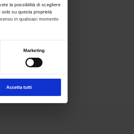
vete la possibilità di scegliere
li solo su questa proprietà
consenso in qualsiasi momento
alche metro,
Marketing
e specifiche (impronte
ezione dettagli
. Puoi
Accetta tutti
l media e per analizzare il
ostri partner che si occupano
azioni che hai fornito loro o