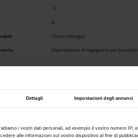
-1
A
sabile
Gloria Menegaz
imento
Dipartimento di Ingegneria per la medici
ivity of the Lab. is centered on neuroimaging, medical imaging an
Dettagli
Impostazioni degli annunci
HI DI INTERESSE
rattiamo i vostri dati personali, ad esempio il vostro numero IP, 
dere alle informazioni sul vostro dispositivo al fine di pubblica