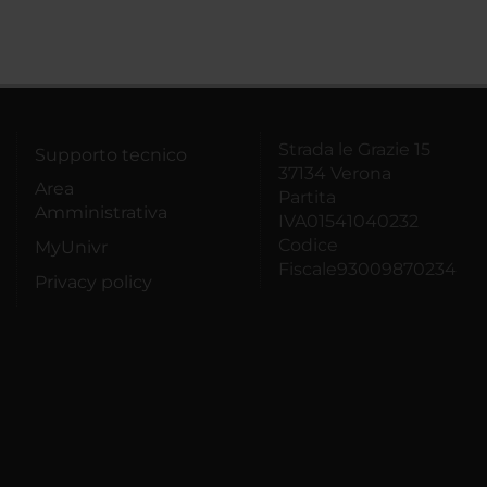
Strada le Grazie 15
Supporto tecnico
37134 Verona
Area
Partita
Amministrativa
IVA01541040232
Codice
MyUnivr
Fiscale93009870234
Privacy policy