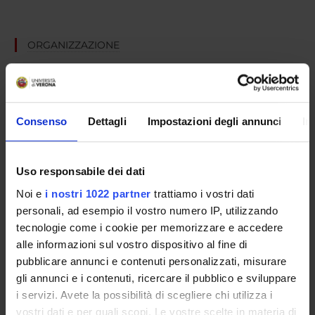
ORGANIZZAZIONE
COMMITTEES
GOVERNANCE
Consenso
Dettagli
Impostazioni degli annunci
In
UFFICI E STRUTTURE DI SERVIZIO
SERVIZI DI SEGRETERIA STUDENTI
Uso responsabile dei dati
Noi e
i nostri 1022 partner
trattiamo i vostri dati
STRUTTURE DEL DIPARTIMENTO
personali, ad esempio il vostro numero IP, utilizzando
tecnologie come i cookie per memorizzare e accedere
LIBRARIES
alle informazioni sul vostro dispositivo al fine di
pubblicare annunci e contenuti personalizzati, misurare
LABORATORI
gli annunci e i contenuti, ricercare il pubblico e sviluppare
i servizi. Avete la possibilità di scegliere chi utilizza i
ASSOCIAZIONI STUDENTESCHE
vostri dati e per quali scopi. Le vostre scelte in materia di