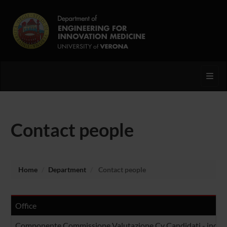
Toggl
Contact people
Home
Department
Contact people
Office
Componente Commissione Valutazione Cv Candidati - incarich