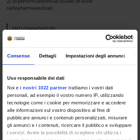
2) To perform preclinical studies of novel
radiopharmaceuticals
ENTI FINANZIATORI:
Ospedale San Raffaele
Finanziamento:
assegnato e gestito dal Dipartimento
Consenso
Dettagli
Impostazioni degli annunci
In
PARTECIPANTI AL PROGETTO
Uso responsabile dei dati
Federico Boschi
Noi e
i nostri 1022 partner
trattiamo i vostri dati
Professore associato
personali, ad esempio il vostro numero IP, utilizzando
tecnologie come i cookie per memorizzare e accedere
alle informazioni sul vostro dispositivo al fine di
pubblicare annunci e contenuti personalizzati, misurare
AREE DI RICERCA COINVOLTE DAL PROGETTO
gli annunci e i contenuti, ricercare il pubblico e sviluppare
Applied Physics (DBT)
i servizi. Avete la possibilità di scegliere chi utilizza i