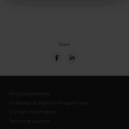
nostri partner che si occupano di analisi dei dati web,
pubblicità e social media, i quali potrebbero combinarle
con altre informazioni che hai fornito loro o che hanno
raccolto dal tuo utilizzo dei loro servizi.
Share
PhD programmes
Professional Master's Programmes
Contact information
Technical support