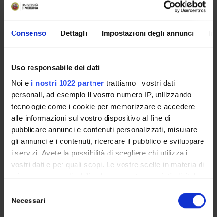
November 15, 2022
Bibliographic citation:
Consenso
Dettagli
Impostazioni degli annunci
In
Nocini, Pier Francesco
;
Albanese, Massimo
;
Bedogni,
Alberto
;
Bertossi, Dario
,
Chirurgia estetica piezoelettrica.
Chirurgia plastica estetica del midface e del collo.
,
See-
Uso responsabile dei dati
Firenze
,
2011
,
pp. 523-547
Noi e
i nostri 1022 partner
trattiamo i vostri dati
Consulta la scheda completa presente nel
repository
personali, ad esempio il vostro numero IP, utilizzando
istituzionale della Ricerca di Ateneo
tecnologie come i cookie per memorizzare e accedere
alle informazioni sul vostro dispositivo al fine di
pubblicare annunci e contenuti personalizzati, misurare
RELATED PROJECTS
gli annunci e i contenuti, ricercare il pubblico e sviluppare
TITLE
i servizi. Avete la possibilità di scegliere chi utilizza i
MR angiography versus color-doppler ultrasound for the preoper
vostri dati e per quali scopi. Le vostre scelte in materia di
privacy sono applicabili solo su questa proprietà digitale
<<back
in cui avete effettuato le vostre scelte. È possibile
Selezione
modificare o revocare il proprio consenso in qualsiasi
Necessari
del
momento dalla Dichiarazione sui cookie o facendo clic
consenso