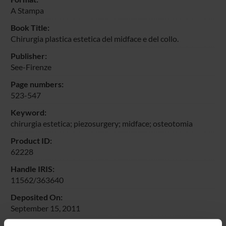
A Stampa
Book Title:
Chirurgia plastica estetica del midface e del collo.
Publisher:
See-Firenze
Page numbers:
523-547
Keyword:
chirurgia estetica; piezosurgery; midface; osteotomia
Product ID:
62228
Handle IRIS:
11562/363640
Deposited On:
September 15, 2011
Last Modified: