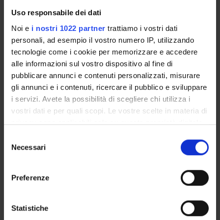
PUBBLICAZIONI
Uso responsabile dei dati
INCARICHI
Noi e
i nostri 1022 partner
trattiamo i vostri dati
personali, ad esempio il vostro numero IP, utilizzando
tecnologie come i cookie per memorizzare e accedere
alle informazioni sul vostro dispositivo al fine di
pubblicare annunci e contenuti personalizzati, misurare
ORGANIZZAZIONE
gli annunci e i contenuti, ricercare il pubblico e sviluppare
i servizi. Avete la possibilità di scegliere chi utilizza i
COMMISSIONI
vostri dati e per quali scopi. Le vostre scelte in materia di
privacy sono applicabili solo su questa proprietà digitale
GOVERNANCE
in cui avete effettuato le vostre scelte. È possibile
Selezione
UFFICI E STRUTTURE DI SERVIZIO
modificare o revocare il proprio consenso in qualsiasi
Necessari
del
momento dalla Dichiarazione sui cookie o facendo clic
consenso
SERVIZI DI SEGRETERIA STUDENTI
sull'icona di attivazione della privacy.
Preferenze
STRUTTURE DEL DIPARTIMENTO
Con il tuo consenso, vorremmo anche:
raccogliere informazioni sulla tua posizione
Statistiche
BIBLIOTECHE
geografica, con un'approssimazione di qualche