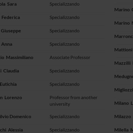
ola Sara
Specializzando
Marino 
 Federica
Specializzando
Marino 
 Giuseppe
Specializzando
Marronce
 Anna
Specializzando
Mattioni
io Massimiliano
Associate Professor
Mazzilli
i Claudia
Specializzando
Medugno
Eutichia
Specializzando
Migliozz
an Lorenzo
Professor from another
Milano 
university
ilvio Domenico
Specializzando
Milazzo
chi Alessia
Specializzando
Milella 