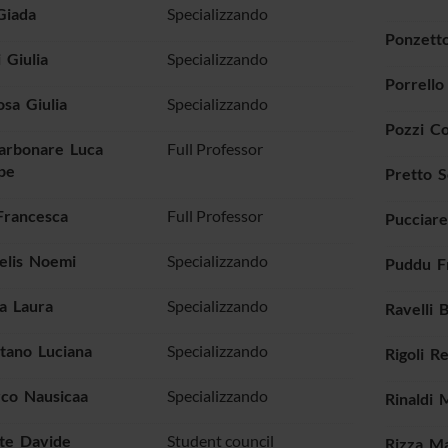
Giada
Specializzando
Ponzett
 Giulia
Specializzando
Porrell
osa Giulia
Specializzando
Pozzi C
Carbonare Luca
Full Professor
pe
Pretto S
Francesca
Full Professor
Pucciare
elis Noemi
Specializzando
Puddu F
a Laura
Specializzando
Ravelli 
tano Luciana
Specializzando
Rigoli R
co Nausicaa
Specializzando
Rinaldi 
e Davide
Student council
Rizza Ma