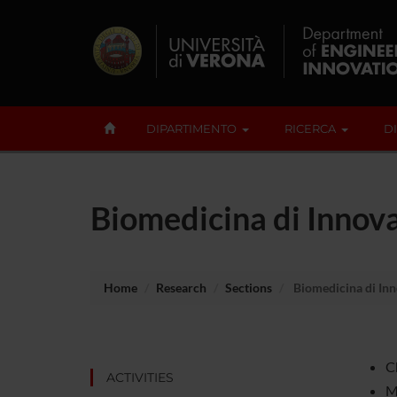
DIPARTIMENTO
RICERCA
D
Biomedicina di Innov
Home
Research
Sections
Biomedicina di In
Ch
ACTIVITIES
M