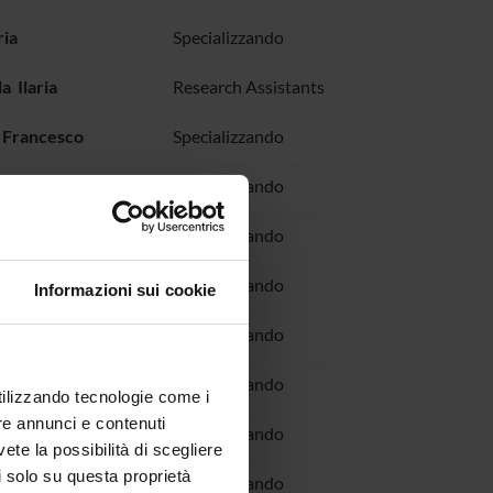
ria
Specializzando
a Ilaria
Research Assistants
 Francesco
Specializzando
Federica
Specializzando
Beatrice
Specializzando
li Alice
Specializzando
Informazioni sui cookie
i Attilio
Specializzando
lia
Specializzando
utilizzando tecnologie come i
re annunci e contenuti
odolfo
Specializzando
vete la possibilità di scegliere
li solo su questa proprietà
chouakwe Eliane
Specializzando