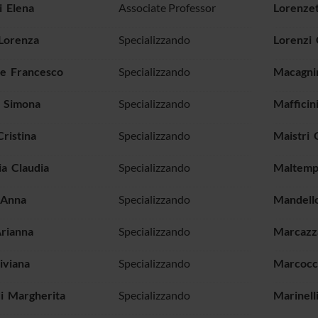
i Elena
Associate Professor
Lorenze
Lorenza
Specializzando
Lorenzi 
ne Francesco
Specializzando
Macagni
 Simona
Specializzando
Mafficin
ristina
Specializzando
Maistri 
ia Claudia
Specializzando
Maltemp
 Anna
Specializzando
Mandell
Arianna
Specializzando
Marcazza
iviana
Specializzando
Marcocci
i Margherita
Specializzando
Marinell