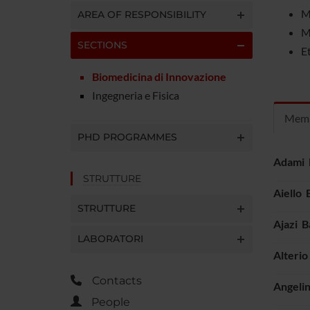
M
AREA OF RESPONSIBILITY
M
SECTIONS
Et
Biomedicina di Innovazione
Ingegneria e Fisica
Mem
PHD PROGRAMMES
Adami 
STRUTTURE
Aiello 
STRUTTURE
Ajazi B
LABORATORI
Alterio
Contacts
Angeli
People