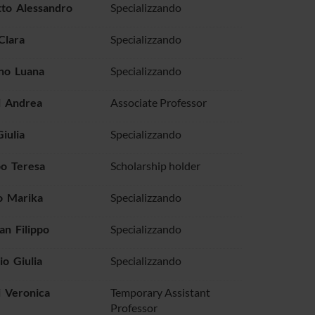
tto Alessandro
Specializzando
Clara
Specializzando
no Luana
Specializzando
i Andrea
Associate Professor
Giulia
Specializzando
o Teresa
Scholarship holder
o Marika
Specializzando
n Filippo
Specializzando
o Giulia
Specializzando
i Veronica
Temporary Assistant
Professor