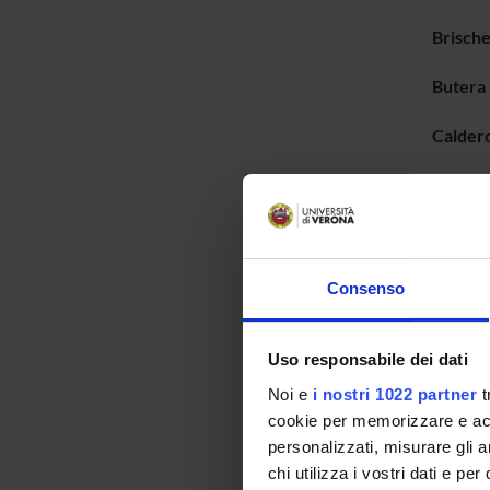
Brisch
Butera 
Calder
Campos
Candi J
Canepar
Consenso
Cantal
Uso responsabile dei dati
Canton
Noi e
i nostri 1022 partner
t
cookie per memorizzare e acce
Canton
personalizzati, misurare gli an
chi utilizza i vostri dati e pe
Cappel