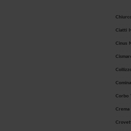
Chiurc
Ciatti 
Cinus 
Cismaro
Collizzo
Comina
Corbo 
Crema 
Crovet