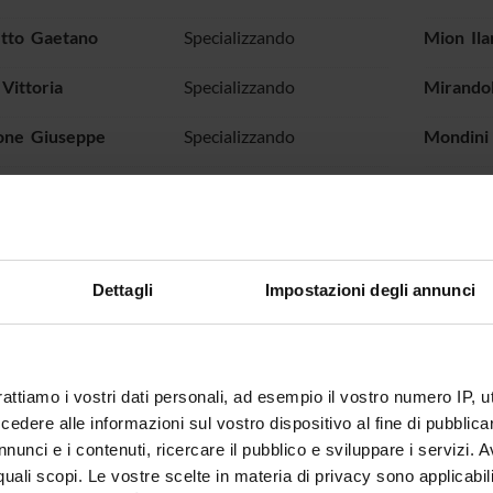
etto Gaetano
Specializzando
Mion Ila
Vittoria
Specializzando
Mirandol
one Giuseppe
Specializzando
Mondini
trini Natascia
Specializzando
Moretti 
ennifer
Specializzando
Muscas 
i Elia
Specializzando
Muzzarel
Dettagli
Impostazioni degli annunci
upo Gaetano
Associate Professor
Naborrin
 Simona
Specializzando
Nait Giu
rattiamo i vostri dati personali, ad esempio il vostro numero IP, 
dere alle informazioni sul vostro dispositivo al fine di pubblica
i Sharon
Specializzando
Natoli R
nunci e i contenuti, ricercare il pubblico e sviluppare i servizi. A
r quali scopi. Le vostre scelte in materia di privacy sono applicabi
lari Giacomo
Specializzando
Ngaha T