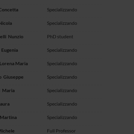
Concetta
Specializzando
Nicola
Specializzando
lli Nunzio
PhD student
 Eugenia
Specializzando
 Lorena Maria
Specializzando
 Giuseppe
Specializzando
i Maria
Specializzando
Laura
Specializzando
 Martina
Specializzando
Michele
Full Professor