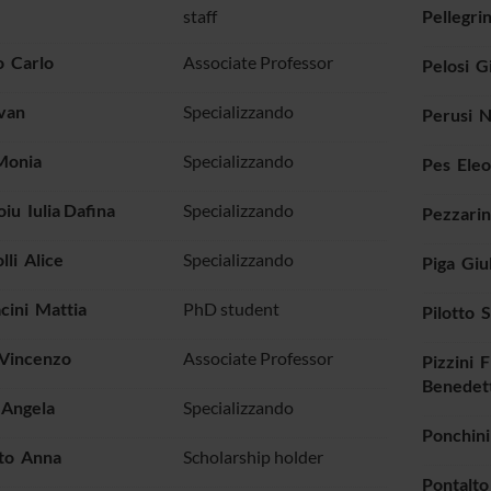
staff
Pellegri
o Carlo
Associate Professor
Pelosi G
Ivan
Specializzando
Perusi N
Monia
Specializzando
Pes Ele
iu Iulia Dafina
Specializzando
Pezzarin
lli Alice
Specializzando
Piga Giu
cini Mattia
PhD student
Pilotto 
Vincenzo
Associate Professor
Pizzini 
Benedet
Angela
Specializzando
Ponchini
to Anna
Scholarship holder
Pontalto