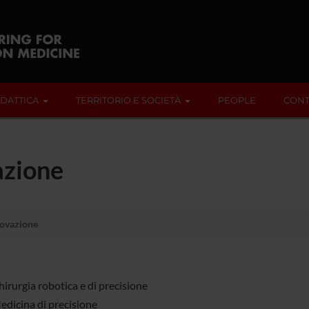
IDATTICA
TERRITORIO E SOCIETÀ
PEOPLE
CONT
azione
novazione
irurgia robotica e di precisione
edicina di precisione