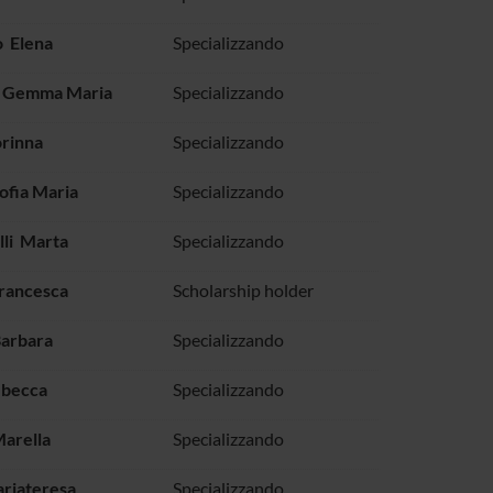
o Elena
Specializzando
o Gemma Maria
Specializzando
orinna
Specializzando
ofia Maria
Specializzando
lli Marta
Specializzando
rancesca
Scholarship holder
Barbara
Specializzando
ebecca
Specializzando
Marella
Specializzando
riateresa
Specializzando