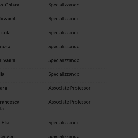
no Chiara
Specializzando
iovanni
Specializzando
icola
Specializzando
onora
Specializzando
i Vanni
Specializzando
lia
Specializzando
Sara
Associate Professor
Francesca
Associate Professor
ta
 Elia
Specializzando
 Silvia
Specializzando