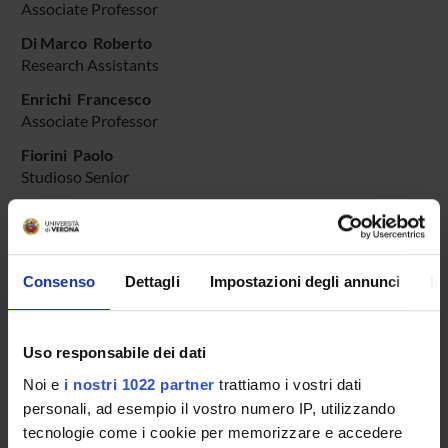
Associate Professor
Di Marco Roberto
Research Assistants
Enrichi Francesco
Associate Professor
Fiorini Paolo
Studioso Senior
Fraccaroli Enrico
Research Scholarship Holders
Fummi Franco
Consenso
Dettagli
Impostazioni degli annunci
In
Full Professor
Giachetti Andrea
Full Professor
Uso responsabile dei dati
Noi e
i nostri 1022 partner
trattiamo i vostri dati
Lora Michele
Temporary Assistant Professor
personali, ad esempio il vostro numero IP, utilizzando
tecnologie come i cookie per memorizzare e accedere
Maris Bogdan Mihai